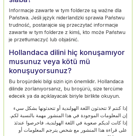
Informacje zawarte w tym folderze są ważne dla
Państwa. Jeśli język niderlandzki sprawia Państwu
trudność, postarajcie się przeczytać informacje
zawarte w tym folderze z kimś, kto może Państwu
je przetłumaczyć lub objaśnić.
Hollandaca dilini hiç konuşamıyor
musunuz veya kötü mü
konuşuyorsunuz?
Bu broşürdeki bilgi sizin için önemlidir. Hollandaca
dilinde zorlanıyorsanız, bu broşürü, size tercüme
edecek ya da açıklayacak biriyle birlikte okuyun.
إذا كنتم لا تتحدثون اللغة الهولندية أو تتحدثونها بشكل سيء
إن المعلومات الموجودة في هذا المنشور مهمة بالنسبة لكم.
إذا كانت لديكم صعوبة في اللغة الهولندية، فاحرصوا عندئذ
على قراءة هذا المنشور مع شخص يترجم المعلومات أو