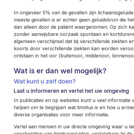
In ongeveer 5% van de gevallen zijn lichaamsgeluide
meeste gevallen is er echter geen geluidsbron die he
dan alleen door de patiënt waargenomen. Op zich k
zonder aanwijsbare oorzaak spontaan en kortdurend
algemeen verschijnsel dat bij verschillende ziekten 
koorts door verschillende ziekten kan worden vero
ontstaan in het oor (buitenoor, middenoor, binneno
Wat is er dan wel mogelijk?
Wat kunt u zelf doen?
Laat u informeren en vertel het uw omgeving
In publicaties en op websites kunt u veel informatie v
helpen om te begrijpen wat tinnitus is en hoe u erm
diverse organisaties voor meer informatie.
Vertel aan mensen in uw directe omgeving waar u las
voorbeelden van tinnitusgeluiden, verkrijgbaar bij d