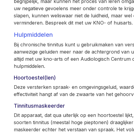
begrijpelijk, maar kunnen het proces van leren omg
uw negatieve gevoelens meer onder controle te krij
slapen, kunnen weliswaar niet de luidheid, maar wel de
verminderen. Bespreek dit met uw KNO- of huisarts.
Hulpmiddelen
Bij chronische tinnitus kunt u gebruikmaken van ve
aanwezige geluiden meer naar de achtergrond van u
altijd met uw kno-arts of een Audiologisch Centrum 
hulpmiddelen.
Hoortoestel(len)
Deze versterken spraak- en omgevingsgeluid, waardo
effectiviteit hangt af van de zwaarte van het gehoorve
Tinnitusmaskeerder
Dit apparaat, dat qua uiterlijk op een hoortoestel li
soorten tinnitus (meestal hoge pieptonen) draaglijk
maskeerder echter het verstaan van spraak. Het volume