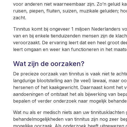
voor anderen niet waarneembaar zijn. Zo’n geluid k
ruisen, piepen, fluiten, suizen, muzikale geluiden; ho
zacht.
Tinnitus komt bij ongeveer 1 miljoen Nederlanders vo
van en bij enkele tienduizenden mensen zijn de klac
veroorzaakt. De ervaring leert dat een heel groot dee
leert omgaan en weer kan functioneren in het maatsc
Wat zijn de oorzaken?
De precieze oorzaak van tinnitus is vaak niet te acht
langdurige blootstelling aan (te veel) lawaai, maar 
hersenen of het kaakgewricht. Daarnaast komt het vo
aandoeningen of ontstaat het als bijwerking van bep
bepalen of verder onderzoek naar mogelijk behandelb
Wat nu als er medisch niets aan uw tinnitusklacht
behandelmogelijkheden van tinnitus zijn nog zeer 
mogelijke oorzaak. Als onderzoek heeft uitgewezen d