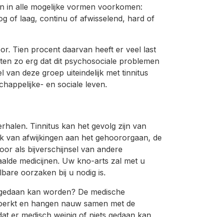
an in alle mogelijke vormen voorkomen:
og of laag, continu of afwisselend, hard of
or. Tien procent daarvan heeft er veel last
hten zo erg dat dit psychosociale problemen
l van deze groep uiteindelijk met tinnitus
happelijke- en sociale leven.
erhalen. Tinnitus kan het gevolg zijn van
ook van afwijkingen aan het gehoororgaan, de
or als bijverschijnsel van andere
aalde medicijnen. Uw kno-arts zal met u
are oorzaken bij u nodig is.
en gedaan kan worden? De medische
beperkt en hangen nauw samen met de
at er medisch weinig of niets gedaan kan