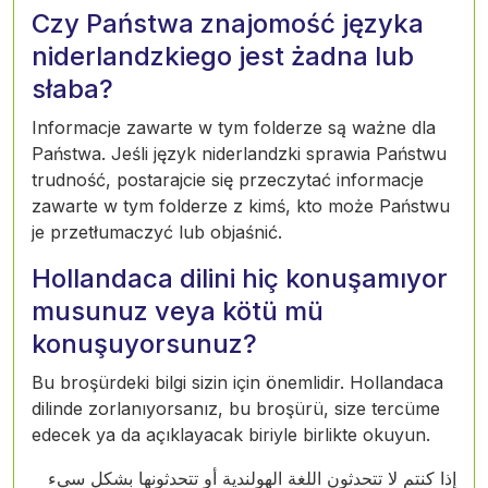
Czy Państwa znajomość języka
niderlandzkiego jest żadna lub
słaba?
Informacje zawarte w tym folderze są ważne dla
Państwa. Jeśli język niderlandzki sprawia Państwu
trudność, postarajcie się przeczytać informacje
zawarte w tym folderze z kimś, kto może Państwu
je przetłumaczyć lub objaśnić.
Hollandaca dilini hiç konuşamıyor
musunuz veya kötü mü
konuşuyorsunuz?
Bu broşürdeki bilgi sizin için önemlidir. Hollandaca
dilinde zorlanıyorsanız, bu broşürü, size tercüme
edecek ya da açıklayacak biriyle birlikte okuyun.
إذا كنتم لا تتحدثون اللغة الهولندية أو تتحدثونها بشكل سيء