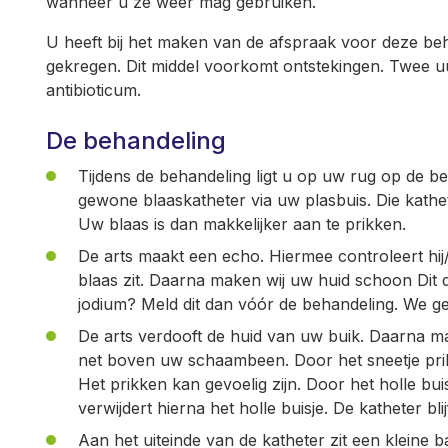
wanneer u ze weer mag gebruiken.
U heeft bij het maken van de afspraak voor deze beha
gekregen. Dit middel voorkomt ontstekingen. Twee uu
antibioticum.
De behandeling
Tijdens de behandeling ligt u op uw rug op de beh
gewone blaaskatheter via uw plasbuis. Die kathe
Uw blaas is dan makkelijker aan te prikken.
De arts maakt een echo. Hiermee controleert hij/
blaas zit. Daarna maken wij uw huid schoon Dit 
jodium? Meld dit dan vóór de behandeling. We g
De arts verdooft de huid van uw buik. Daarna maakt
net boven uw schaambeen. Door het sneetje prikt
Het prikken kan gevoelig zijn. Door het holle buis
verwijdert hierna het holle buisje. De katheter blij
Aan het uiteinde van de katheter zit een kleine b