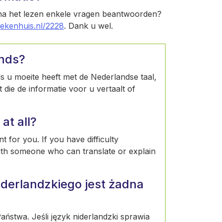
 na het lezen enkele vragen beantwoorden?
iekenhuis.nl/2228
. Dank u wel.
ands?
Als u moeite heeft met de Nederlandse taal,
die de informatie voor u vertaalt of
at all?
t for you. If you have difficulty
ith someone who can translate or explain
derlandzkiego jest żadna
ństwa. Jeśli język niderlandzki sprawia