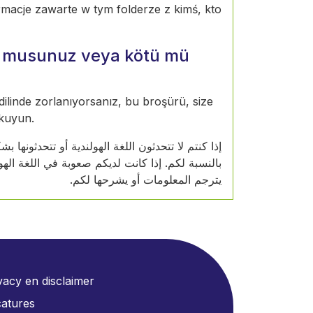
rmacje zawarte w tym folderze z kimś, kto
or musunuz veya kötü mü
 dilinde zorlanıyorsanız, bu broşürü, size
okuyun.
إذا كنتم لا تتحدثون اللغة الهولندية أو تتحدثونه
بالنسبة لكم. إذا كانت لديكم صعوبة في اللغة ال
يترجم المعلومات أو يشرحها لكم.
vacy en disclaimer
atures