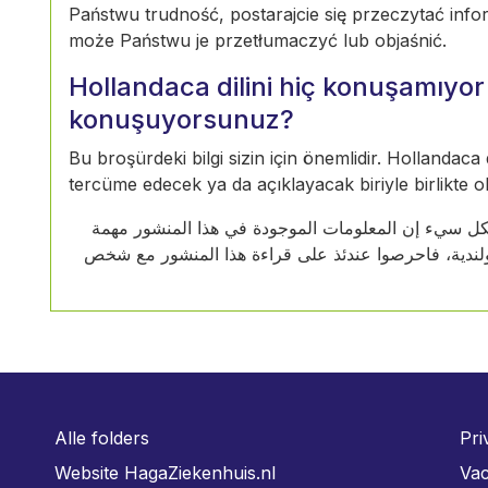
Państwu trudność, postarajcie się przeczytać info
może Państwu je przetłumaczyć lub objaśnić.
Hollandaca dilini hiç konuşamıy
konuşuyorsunuz?
Bu broşürdeki bilgi sizin için önemlidir. Hollandaca
tercüme edecek ya da açıklayacak biriyle birlikte 
ا بشكل سيء إن المعلومات الموجودة في هذا المنشور مهمة
هولندية، فاحرصوا عندئذ على قراءة هذا المنشور مع شخص
Alle folders
Pri
Website HagaZiekenhuis.nl
Vac