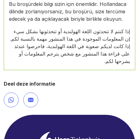
Bu broşürdeki bilgi sizin için önemlidir. Hollandaca
dilinde zorlanıyorsanız, bu broşürü, size tercüme
edecek ya da açıklayacak biriyle birlikte okuyun.
إذا كنتم لا تتحدثون اللغة الهولندية أو تتحدثونها بشكل سيء
إن المعلومات الموجودة في هذا المنشور مهمة بالنسبة لكم.
إذا كانت لديكم صعوبة في اللغة الهولندية، فاحرصوا عندئذ
على قراءة هذا المنشور مع شخص يترجم المعلومات أو
يشرحها لكم.
Deel deze informatie