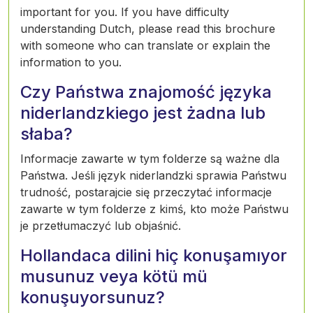
important for you. If you have difficulty
understanding Dutch, please read this brochure
with someone who can translate or explain the
information to you.
Czy Państwa znajomość języka
niderlandzkiego jest żadna lub
słaba?
Informacje zawarte w tym folderze są ważne dla
Państwa. Jeśli język niderlandzki sprawia Państwu
trudność, postarajcie się przeczytać informacje
zawarte w tym folderze z kimś, kto może Państwu
je przetłumaczyć lub objaśnić.
Hollandaca dilini hiç konuşamıyor
musunuz veya kötü mü
konuşuyorsunuz?