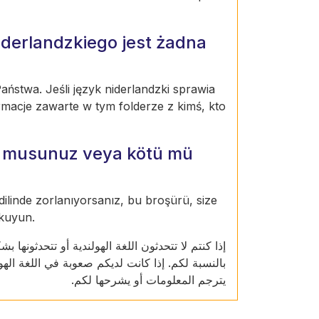
derlandzkiego jest żadna
ństwa. Jeśli język niderlandzki sprawia
rmacje zawarte w tym folderze z kimś, kto
or musunuz veya kötü mü
 dilinde zorlanıyorsanız, bu broşürü, size
okuyun.
إذا كنتم لا تتحدثون اللغة الهولندية أو تتحدثونه
بالنسبة لكم. إذا كانت لديكم صعوبة في اللغة ال
يترجم المعلومات أو يشرحها لكم.