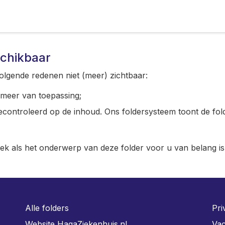
schikbaar
olgende redenen niet (meer) zichtbaar:
t meer van toepassing;
gecontroleerd op de inhoud. Ons foldersysteem toont de fol
iek als het onderwerp van deze folder voor u van belang is
Alle folders
Pri
Website HagaZiekenhuis.nl
Vac