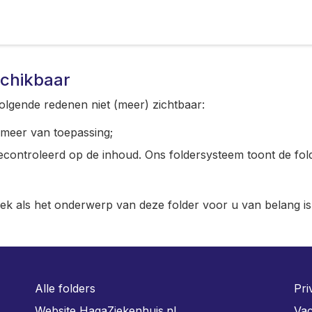
schikbaar
olgende redenen niet (meer) zichtbaar:
t meer van toepassing;
gecontroleerd op de inhoud. Ons foldersysteem toont de fol
iek als het onderwerp van deze folder voor u van belang is
Alle folders
Pri
Website HagaZiekenhuis.nl
Vac