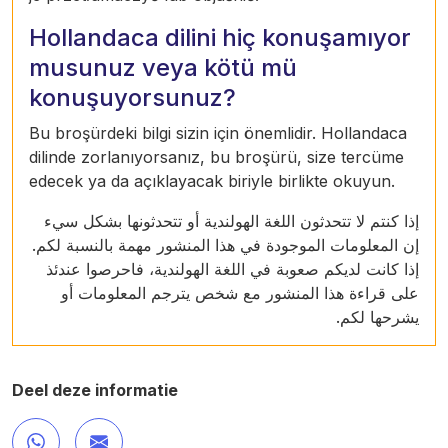
Hollandaca dilini hiç konuşamıyor
musunuz veya kötü mü
konuşuyorsunuz?
Bu broşürdeki bilgi sizin için önemlidir. Hollandaca
dilinde zorlanıyorsanız, bu broşürü, size tercüme
edecek ya da açıklayacak biriyle birlikte okuyun.
إذا كنتم لا تتحدثون اللغة الهولندية أو تتحدثونها بشكل سيء
إن المعلومات الموجودة في هذا المنشور مهمة بالنسبة لكم.
إذا كانت لديكم صعوبة في اللغة الهولندية، فاحرصوا عندئذ
على قراءة هذا المنشور مع شخص يترجم المعلومات أو
يشرحها لكم.
Deel deze informatie