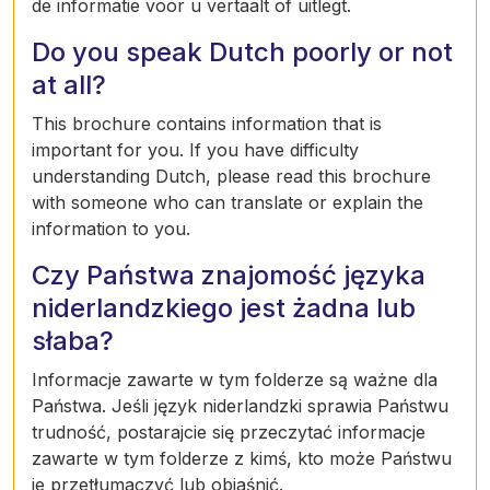
de informatie voor u vertaalt of uitlegt.
Do you speak Dutch poorly or not
at all?
This brochure contains information that is
important for you. If you have difficulty
understanding Dutch, please read this brochure
with someone who can translate or explain the
information to you.
Czy Państwa znajomość języka
niderlandzkiego jest żadna lub
słaba?
Informacje zawarte w tym folderze są ważne dla
Państwa. Jeśli język niderlandzki sprawia Państwu
trudność, postarajcie się przeczytać informacje
zawarte w tym folderze z kimś, kto może Państwu
je przetłumaczyć lub objaśnić.