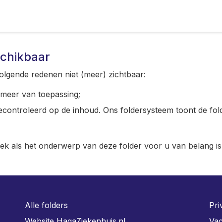
schikbaar
olgende redenen niet (meer) zichtbaar:
t meer van toepassing;
gecontroleerd op de inhoud. Ons foldersysteem toont de fol
iek als het onderwerp van deze folder voor u van belang is
Alle folders
Pri
Website HagaZiekenhuis.nl
Vac