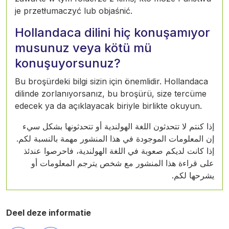
je przetłumaczyć lub objaśnić.
Hollandaca dilini hiç konuşamıyor
musunuz veya kötü mü
konuşuyorsunuz?
Bu broşürdeki bilgi sizin için önemlidir. Hollandaca
dilinde zorlanıyorsanız, bu broşürü, size tercüme
edecek ya da açıklayacak biriyle birlikte okuyun.
إذا كنتم لا تتحدثون اللغة الهولندية أو تتحدثونها بشكل سيء
إن المعلومات الموجودة في هذا المنشور مهمة بالنسبة لكم.
إذا كانت لديكم صعوبة في اللغة الهولندية، فاحرصوا عندئذ
على قراءة هذا المنشور مع شخص يترجم المعلومات أو
يشرحها لكم.
Deel deze informatie