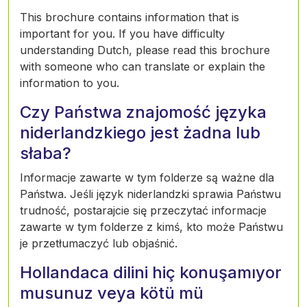
This brochure contains information that is
important for you. If you have difficulty
understanding Dutch, please read this brochure
with someone who can translate or explain the
information to you.
Czy Państwa znajomość języka
niderlandzkiego jest żadna lub
słaba?
Informacje zawarte w tym folderze są ważne dla
Państwa. Jeśli język niderlandzki sprawia Państwu
trudność, postarajcie się przeczytać informacje
zawarte w tym folderze z kimś, kto może Państwu
je przetłumaczyć lub objaśnić.
Hollandaca dilini hiç konuşamıyor
musunuz veya kötü mü