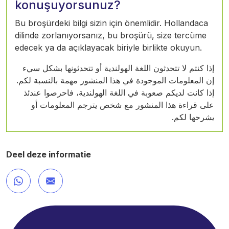
konuşuyorsunuz?
Bu broşürdeki bilgi sizin için önemlidir. Hollandaca
dilinde zorlanıyorsanız, bu broşürü, size tercüme
edecek ya da açıklayacak biriyle birlikte okuyun.
إذا كنتم لا تتحدثون اللغة الهولندية أو تتحدثونها بشكل سيء
إن المعلومات الموجودة في هذا المنشور مهمة بالنسبة لكم.
إذا كانت لديكم صعوبة في اللغة الهولندية، فاحرصوا عندئذ
على قراءة هذا المنشور مع شخص يترجم المعلومات أو
يشرحها لكم.
Deel deze informatie