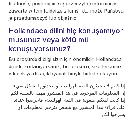
trudność, postarajcie się przeczytać informacje
zawarte w tym folderze z kimś, kto może Państwu
je przetłumaczyć lub objaśnić.
Hollandaca dilini hiç konuşamıyor
musunuz veya kötü mü
konuşuyorsunuz?
Bu broşürdeki bilgi sizin için önemlidir. Hollandaca
dilinde zorlanıyorsanız, bu broşürü, size tercüme
edecek ya da açıklayacak biriyle birlikte okuyun.
إذا كنتم لا تتحدثون اللغة الهولندية أو تتحدثونها بشكل سيء
إن المعلومات الموجودة في هذا المنشور مهمة بالنسبة لكم.
إذا كانت لديكم صعوبة في اللغة الهولندية، فاحرصوا عندئذ
على قراءة هذا المنشور مع شخص يترجم المعلومات أو
يشرحها لكم.