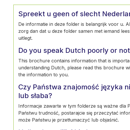
Spreekt u geen of slecht Nederl
De informatie in deze folder is belangrijk voor u. 
zorg dan dat u deze folder samen met iemand leest 
uitlegt.
Do you speak Dutch poorly or not 
This brochure contains information that is importan
understanding Dutch, please read this brochure w
the information to you.
Czy Państwa znajomość języka ni
lub słaba?
Informacje zawarte w tym folderze są ważne dla Pa
Państwu trudność, postarajcie się przeczytać info
może Państwu je przetłumaczyć lub objaśnić.