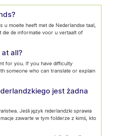
ands?
Als u moeite heeft met de Nederlandse taal,
die de informatie voor u vertaalt of
at all?
t for you. If you have difficulty
ith someone who can translate or explain
derlandzkiego jest żadna
ństwa. Jeśli język niderlandzki sprawia
rmacje zawarte w tym folderze z kimś, kto