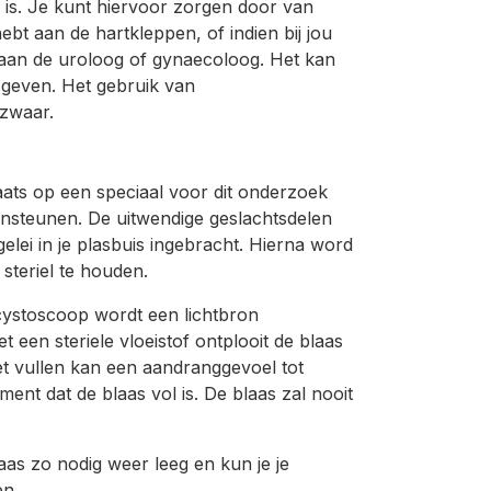
g is. Je kunt hiervoor zorgen door van
hebt aan de hartkleppen, of indien bij jou
n aan de uroloog of gynaecoloog. Het kan
e geven. Het gebruik van
ezwaar.
aats op een speciaal voor dit onderzoek
beensteunen. De uitwendige geslachtsdelen
lei in je plasbuis ingebracht. Hierna word
steriel te houden.
cystoscoop wordt een lichtbron
 een steriele vloeistof ontplooit de blaas
et vullen kan een aandranggevoel tot
ent dat de blaas vol is. De blaas zal nooit
aas zo nodig weer leeg en kun je je
en.