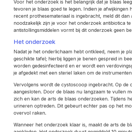
Voor het onderzoek is het belangrijk dat je blaas lee
tevoren je blaas goed te legen. Indien je afwijkingen 
recent prothesemateriaal is ingebracht, meld dit da
noodzakelijk zijn je voor het onderzoek antibiotica t
antistollingsmiddelen vormt bij dit onderzoek geen b
Het onderzoek
Nadat je het onderlichaam hebt ontkleed, neem je pl
geschikte tafel; hierbij liggen je benen gespreid in 
worden gedesinfecteerd en er wordt een verdovingsge
je afgedekt met een steriel laken om de instrumenten 
Vervolgens wordt de cystoscoop ingebracht. Op de 
aangesloten. Door de blaas nu langzaam te vullen met
zich en kan de arts de blaas onderzoeken. Tijdens h
urineren optreden. Dit gebeurt echter pas op het mom
overvol raken.
Wanneer het onderzoek klaar is, maakt de arts de bl
aankleden. Het onderzoek duurt gemiddeld 10 minut