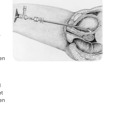
r
den
d
et
een