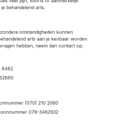
als veel pijn, koorts of aanmerkelijk
 je behandelend arts.
Bijzondere omstandigheden kunnen
je behandelend arts aan je kenbaar worden
g vragen hebben, neem dan contact op.
0 6482
462860
foonnummer (070) 210 2060
elefoonnummer 079-3462932