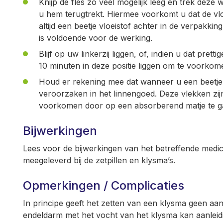
Knijp de fles zo veel mogelijk leeg en trek deze 
u hem terugtrekt. Hiermee voorkomt u dat de vloeis
altijd een beetje vloeistof achter in de verpakkin
is voldoende voor de werking.
Blijf op uw linkerzij liggen, of, indien u dat prett
10 minuten in deze positie liggen om te voorkome
Houd er rekening mee dat wanneer u een beetje v
veroorzaken in het linnengoed. Deze vlekken zijn 
voorkomen door op een absorberend matje te ga
Bijwerkingen
Lees voor de bijwerkingen van het betreffende medicij
meegeleverd bij de zetpillen en klysma’s.
Opmerkingen / Complicaties
In principe geeft het zetten van een klysma geen aanl
endeldarm met het vocht van het klysma kan aanlei