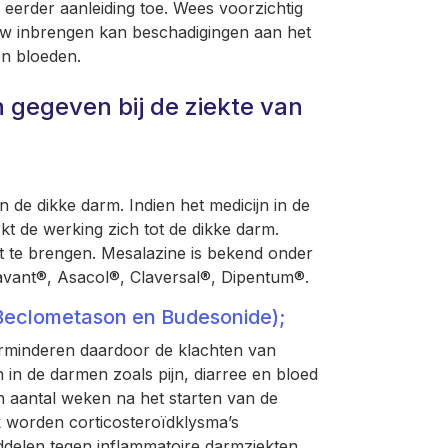
 eerder aanleiding toe. Wees voorzichtig
ruw inbrengen kan beschadigingen aan het
en bloeden.
 gegeven bij de ziekte van
 de dikke darm. Indien het medicijn in de
t de werking zich tot de dikke darm.
t te brengen. Mesalazine is bekend onder
vant®, Asacol®, Claversal®, Dipentum®.
(Beclometason en Budesonide);
rminderen daardoor de klachten van
 in de darmen zoals pijn, diarree en bloed
n aantal weken na het starten van de
k worden corticosteroïdklysma’s
delen tegen inflammatoire darmziekten.