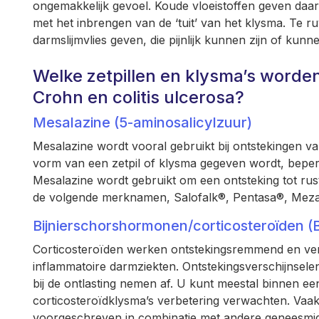
ongemakkelijk gevoel. Koude vloeistoffen geven daar
met het inbrengen van de ‘tuit’ van het klysma. Te 
darmslijmvlies geven, die pijnlijk kunnen zijn of kunn
Welke zetpillen en klysma’s worden
Crohn en colitis ulcerosa?
Mesalazine (5-aminosalicylzuur)
Mesalazine wordt vooral gebruikt bij ontstekingen van
vorm van een zetpil of klysma gegeven wordt, beperk
Mesalazine wordt gebruikt om een ontsteking tot rus
de volgende merknamen, Salofalk®, Pentasa®, Meza
Bijnierschorshormonen/corticosteroïden 
Corticosteroïden werken ontstekingsremmend en ve
inflammatoire darmziekten. Ontstekingsverschijnselen
bij de ontlasting nemen af. U kunt meestal binnen ee
corticosteroïdklysma’s verbetering verwachten. Vaa
voorgeschreven in combinatie met andere geneesmid