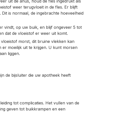
weer uit de anus, houd de fles ingedrukt als
tof weer terugvloeit in de fles. Er blijft
g. Dit is normaal, de ingebrachte hoeveelheid
iger vindt, op uw buik, en blijf ongeveer 5 tot
n dat de vloeistof er weer uit komt.
loeistof morst, dit bruine vlekken kan
er moeilijk uit te krijgen. U kunt morsen
an liggen.
n de bijsluiter die uw apotheek heeft
eiding tot complicaties. Het vullen van de
ding geven tot buikkrampen en een