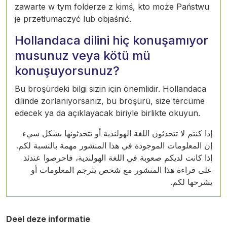
zawarte w tym folderze z kimś, kto może Państwu
je przetłumaczyć lub objaśnić.
Hollandaca dilini hiç konuşamıyor
musunuz veya kötü mü
konuşuyorsunuz?
Bu broşürdeki bilgi sizin için önemlidir. Hollandaca
dilinde zorlanıyorsanız, bu broşürü, size tercüme
edecek ya da açıklayacak biriyle birlikte okuyun.
إذا كنتم لا تتحدثون اللغة الهولندية أو تتحدثونها بشكل سيء
إن المعلومات الموجودة في هذا المنشور مهمة بالنسبة لكم.
إذا كانت لديكم صعوبة في اللغة الهولندية، فاحرصوا عندئذ
على قراءة هذا المنشور مع شخص يترجم المعلومات أو
يشرحها لكم.
Deel deze informatie