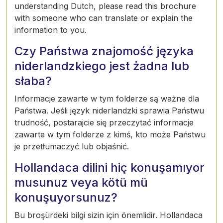
understanding Dutch, please read this brochure
with someone who can translate or explain the
information to you.
Czy Państwa znajomość języka
niderlandzkiego jest żadna lub
słaba?
Informacje zawarte w tym folderze są ważne dla
Państwa. Jeśli język niderlandzki sprawia Państwu
trudność, postarajcie się przeczytać informacje
zawarte w tym folderze z kimś, kto może Państwu
je przetłumaczyć lub objaśnić.
Hollandaca dilini hiç konuşamıyor
musunuz veya kötü mü
konuşuyorsunuz?
Bu broşürdeki bilgi sizin için önemlidir. Hollandaca