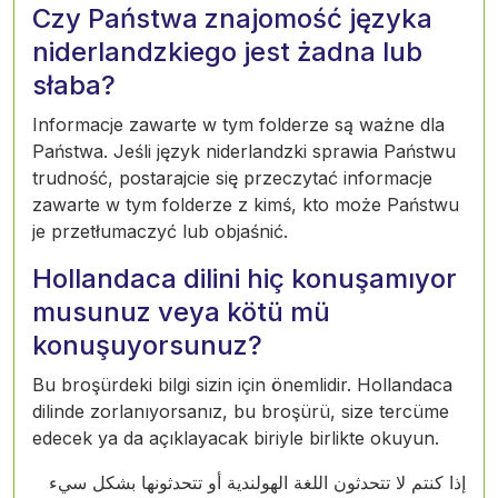
Czy Państwa znajomość języka
niderlandzkiego jest żadna lub
słaba?
Informacje zawarte w tym folderze są ważne dla
Państwa. Jeśli język niderlandzki sprawia Państwu
trudność, postarajcie się przeczytać informacje
zawarte w tym folderze z kimś, kto może Państwu
je przetłumaczyć lub objaśnić.
Hollandaca dilini hiç konuşamıyor
musunuz veya kötü mü
konuşuyorsunuz?
Bu broşürdeki bilgi sizin için önemlidir. Hollandaca
dilinde zorlanıyorsanız, bu broşürü, size tercüme
edecek ya da açıklayacak biriyle birlikte okuyun.
إذا كنتم لا تتحدثون اللغة الهولندية أو تتحدثونها بشكل سيء