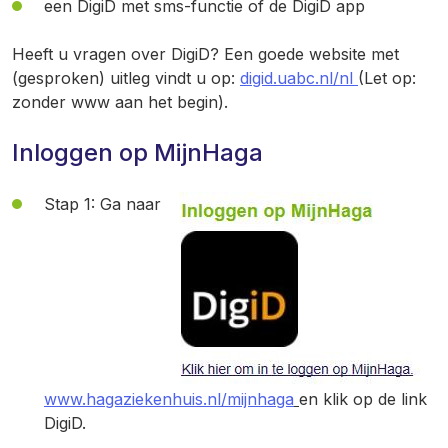
een DigiD met sms-functie of de DigiD app
Heeft u vragen over DigiD? Een goede website met
(gesproken) uitleg vindt u op:
digid.uabc.nl/nl
(Let op:
zonder www aan het begin).
Inloggen op MijnHaga
Stap 1: Ga naar
www.hagaziekenhuis.nl/mijnhaga
en klik op de link
DigiD.