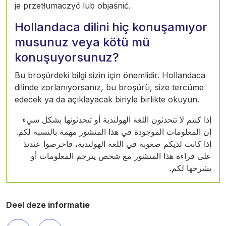
je przetłumaczyć lub objaśnić.
Hollandaca dilini hiç konuşamıyor
musunuz veya kötü mü
konuşuyorsunuz?
Bu broşürdeki bilgi sizin için önemlidir. Hollandaca
dilinde zorlanıyorsanız, bu broşürü, size tercüme
edecek ya da açıklayacak biriyle birlikte okuyun.
إذا كنتم لا تتحدثون اللغة الهولندية أو تتحدثونها بشكل سيء
إن المعلومات الموجودة في هذا المنشور مهمة بالنسبة لكم.
إذا كانت لديكم صعوبة في اللغة الهولندية، فاحرصوا عندئذ
على قراءة هذا المنشور مع شخص يترجم المعلومات أو
يشرحها لكم.
Deel deze informatie