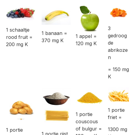
3
1 schaaltje
1 banaan =
gedroog
1 appel =
rood fruit =
370 mg K
de
120 mg K
200 mg K
abrikoze
n
= 150 mg
K
1 portie
1 portie
friet =
couscous
of bulgur =
1300 mg
1 portie
1 portie rijst