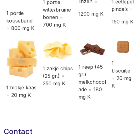
linzen =
1 eetlepel
1 portie
pinda’s =
witte/bruine
1 portie
1200 mg K
bonen =
kouseband
150 mg K
700 mg K
= 800 mg K
1
1 reep (45
1 zakje chips
biscuitje
gr.)
(25 gr.) =
= 20 mg
melkchocol
250 mg K
K
1 blokje kaas
ade = 180
= 20 mg K
mg K
Contact