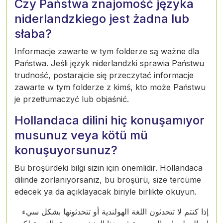
Czy Państwa znajomość języka
niderlandzkiego jest żadna lub
słaba?
Informacje zawarte w tym folderze są ważne dla
Państwa. Jeśli język niderlandzki sprawia Państwu
trudność, postarajcie się przeczytać informacje
zawarte w tym folderze z kimś, kto może Państwu
je przetłumaczyć lub objaśnić.
Hollandaca dilini hiç konuşamıyor
musunuz veya kötü mü
konuşuyorsunuz?
Bu broşürdeki bilgi sizin için önemlidir. Hollandaca
dilinde zorlanıyorsanız, bu broşürü, size tercüme
edecek ya da açıklayacak biriyle birlikte okuyun.
إذا كنتم لا تتحدثون اللغة الهولندية أو تتحدثونها بشكل سيء