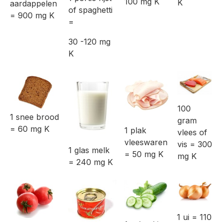
100 mg K
K
aardappelen
of spaghetti
= 900 mg K
=
30 -120 mg
K
100
1 snee brood
gram
= 60 mg K
1 plak
vlees of
vleeswaren
vis = 300
1 glas melk
= 50 mg K
mg K
= 240 mg K
1 ui = 110