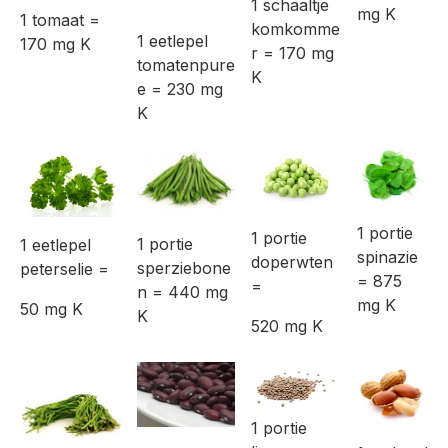
1 schaaltje
mg K
1 tomaat =
komkomme
1 eetlepel
170 mg K
r = 170 mg
tomatenpure
K
e = 230 mg
K
1 portie
1 portie
1 portie
1 eetlepel
spinazie
doperwten
sperziebone
peterselie =
= 875
=
n = 440 mg
mg K
50 mg K
K
520 mg K
1 portie