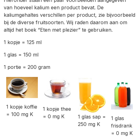
Hieronder staan een paar voorbeelden aangegeven
van hoeveel kalium een product bevat. De
kaliumgehaltes verschillen per product, zie bijvoorbeeld
bij de diverse fruitsoorten. Wij raden daarom aan om
altijd het boek “Eten met plezier” te gebruiken.
1 kopje = 125 ml
1 glas = 150 ml
1 portie = 200 gram
1 kopje koffie
1 kopje thee
= 100 mg K
= 0 mg K
1 glas sap =
1 glas
250 mg K
frisdrank
= 0 mg K