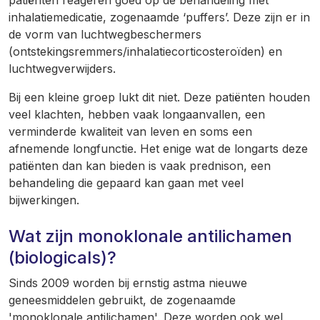
patiënten reageren goed op de behandeling met
inhalatiemedicatie, zogenaamde ‘puffers’. Deze zijn er in
de vorm van luchtwegbeschermers
(ontstekingsremmers/inhalatiecorticosteroïden) en
luchtwegverwijders.
Bij een kleine groep lukt dit niet. Deze patiënten houden
veel klachten, hebben vaak longaanvallen, een
verminderde kwaliteit van leven en soms een
afnemende longfunctie. Het enige wat de longarts deze
patiënten dan kan bieden is vaak prednison, een
behandeling die gepaard kan gaan met veel
bijwerkingen.
Wat zijn monoklonale antilichamen
(biologicals)?
Sinds 2009 worden bij ernstig astma nieuwe
geneesmiddelen gebruikt, de zogenaamde
'monoklonale antilichamen'. Deze worden ook wel