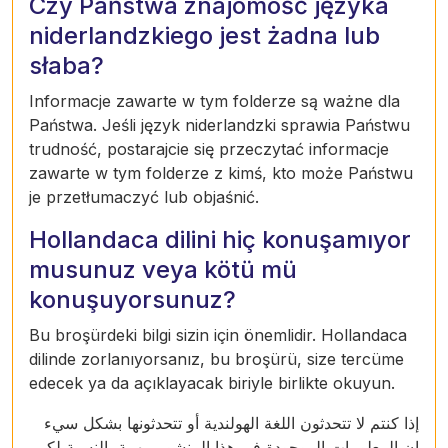
Czy Państwa znajomość języka
niderlandzkiego jest żadna lub
słaba?
Informacje zawarte w tym folderze są ważne dla
Państwa. Jeśli język niderlandzki sprawia Państwu
trudność, postarajcie się przeczytać informacje
zawarte w tym folderze z kimś, kto może Państwu
je przetłumaczyć lub objaśnić.
Hollandaca dilini hiç konuşamıyor
musunuz veya kötü mü
konuşuyorsunuz?
Bu broşürdeki bilgi sizin için önemlidir. Hollandaca
dilinde zorlanıyorsanız, bu broşürü, size tercüme
edecek ya da açıklayacak biriyle birlikte okuyun.
إذا كنتم لا تتحدثون اللغة الهولندية أو تتحدثونها بشكل سيء
إن المعلومات الموجودة في هذا المنشور مهمة بالنسبة لكم.