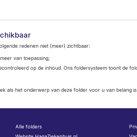
schikbaar
olgende redenen niet (meer) zichtbaar:
t meer van toepassing;
gecontroleerd op de inhoud. Ons foldersysteem toont de fol
iek als het onderwerp van deze folder voor u van belang is
Alle folders
Pri
Website HagaZiekenhuis.nl
Vac