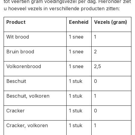
tot veertien gram voedingsvezel per dag. Hieronder ziet
u hoeveel vezels in verschillende producten zitten:
Product
Eenheid
Vezels (gram)
Wit brood
1 snee
1
Bruin brood
1 snee
2
Volkorenbrood
1 snee
2,5
Beschuit
1 stuk
0
Beschuit, volkoren
1 stuk
1
Cracker
1 stuk
0
Cracker, volkoren
1 stuk
1