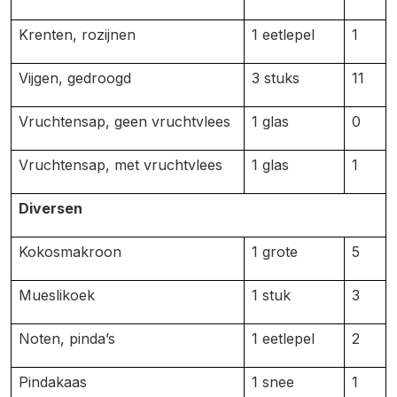
Krenten, rozijnen
1 eetlepel
1
Vijgen, gedroogd
3 stuks
11
Vruchtensap, geen vruchtvlees
1 glas
0
Vruchtensap, met vruchtvlees
1 glas
1
Diversen
Kokosmakroon
1 grote
5
Mueslikoek
1 stuk
3
Noten, pinda’s
1 eetlepel
2
Pindakaas
1 snee
1