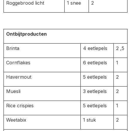
Roggebrood licht
1 snee
2
Ontbijtproducten
Brinta
4 eetlepels
2 ,5
Cornflakes
6 eetlepels
1
Havermout
5 eetlepels
2
Muesli
3 eetlepels
2
Rice crispies
5 eetlepels
1
Weetabix
1 stuk
2