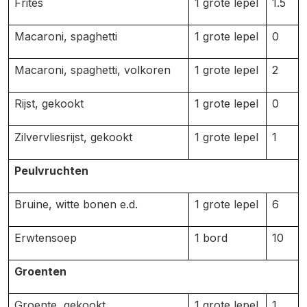
Frites
1 grote lepel
1.5
Macaroni, spaghetti
1 grote lepel
0
Macaroni, spaghetti, volkoren
1 grote lepel
2
Rijst, gekookt
1 grote lepel
0
Zilvervliesrijst, gekookt
1 grote lepel
1
Peulvruchten
Bruine, witte bonen e.d.
1 grote lepel
6
Erwtensoep
1 bord
10
Groenten
Groente, gekookt
1 grote lepel
1