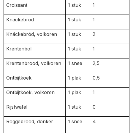
Croissant
1 stuk
1
Knäckebröd
1 stuk
1
Knäckebröd, volkoren
1 stuk
2
Krentenbol
1 stuk
1
Krentenbrood, volkoren
1 snee
2,5
Ontbijtkoek
1 plak
0,5
Ontbijtkoek, volkoren
1 plak
1
Rijstwafel
1 stuk
0
Roggebrood, donker
1 snee
4