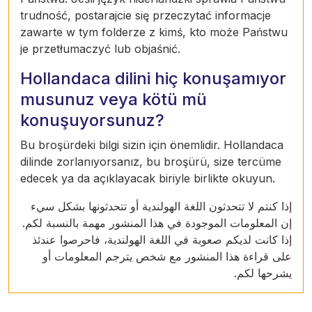
trudność, postarajcie się przeczytać informacje
zawarte w tym folderze z kimś, kto może Państwu
je przetłumaczyć lub objaśnić.
Hollandaca dilini hiç konuşamıyor
musunuz veya kötü mü
konuşuyorsunuz?
Bu broşürdeki bilgi sizin için önemlidir. Hollandaca
dilinde zorlanıyorsanız, bu broşürü, size tercüme
edecek ya da açıklayacak biriyle birlikte okuyun.
إذا كنتم لا تتحدثون اللغة الهولندية أو تتحدثونها بشكل سيء
إن المعلومات الموجودة في هذا المنشور مهمة بالنسبة لكم.
إذا كانت لديكم صعوبة في اللغة الهولندية، فاحرصوا عندئذ
على قراءة هذا المنشور مع شخص يترجم المعلومات أو
يشرحها لكم.