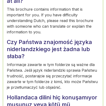
at all?
This brochure contains information that is
important for you. If you have difficulty
understanding Dutch, please read this brochure
with someone who can translate or explain the
information to you.
Czy Państwa znajomość języka
niderlandzkiego jest żadna lub
słaba?
Informacje zawarte w tym folderze są ważne dla
Państwa. Jeśli język niderlandzki sprawia Państwu
trudność, postarajcie się przeczytać informacje
zawarte w tym folderze z kimś, kto może Państwu
je przetłumaczyć lub objaśnić.
Hollandaca dilini hiç konuşamıyor
musunuz veya kötü mü