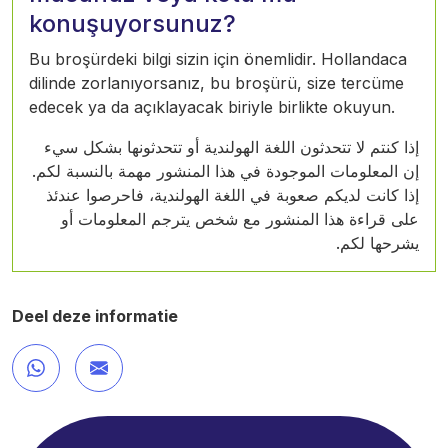
konuşuyorsunuz?
Bu broşürdeki bilgi sizin için önemlidir. Hollandaca
dilinde zorlanıyorsanız, bu broşürü, size tercüme
edecek ya da açıklayacak biriyle birlikte okuyun.
إذا كنتم لا تتحدثون اللغة الهولندية أو تتحدثونها بشكل سيء
إن المعلومات الموجودة في هذا المنشور مهمة بالنسبة لكم.
إذا كانت لديكم صعوبة في اللغة الهولندية، فاحرصوا عندئذ
على قراءة هذا المنشور مع شخص يترجم المعلومات أو
يشرحها لكم.
Deel deze informatie