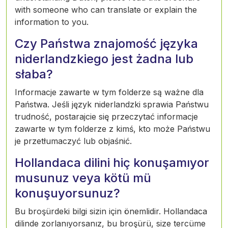
with someone who can translate or explain the
information to you.
Czy Państwa znajomość języka
niderlandzkiego jest żadna lub
słaba?
Informacje zawarte w tym folderze są ważne dla
Państwa. Jeśli język niderlandzki sprawia Państwu
trudność, postarajcie się przeczytać informacje
zawarte w tym folderze z kimś, kto może Państwu
je przetłumaczyć lub objaśnić.
Hollandaca dilini hiç konuşamıyor
musunuz veya kötü mü
konuşuyorsunuz?
Bu broşürdeki bilgi sizin için önemlidir. Hollandaca
dilinde zorlanıyorsanız, bu broşürü, size tercüme