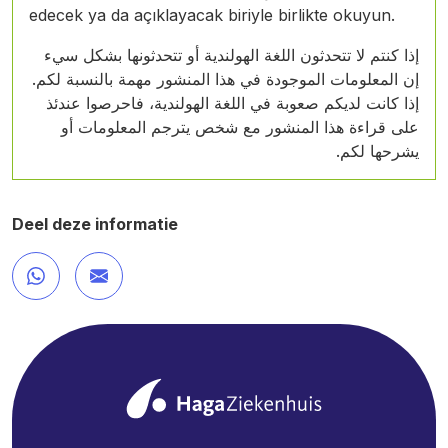
edecek ya da açıklayacak biriyle birlikte okuyun.
إذا كنتم لا تتحدثون اللغة الهولندية أو تتحدثونها بشكل سيء
إن المعلومات الموجودة في هذا المنشور مهمة بالنسبة لكم.
إذا كانت لديكم صعوبة في اللغة الهولندية، فاحرصوا عندئذ
على قراءة هذا المنشور مع شخص يترجم المعلومات أو
يشرحها لكم.
Deel deze informatie