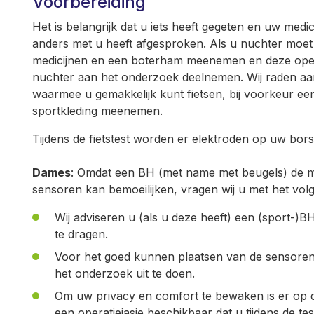
Voorbereiding
Het is belangrijk dat u iets heeft gegeten en uw medic
anders met u heeft afgesproken. Als u nuchter moe
medicijnen en een boterham meenemen en deze opet
nuchter aan het onderzoek deelnemen. Wij raden aa
waarmee u gemakkelijk kunt fietsen, bij voorkeur een
sportkleding meenemen.
Tijdens de fietstest worden er elektroden op uw bors
Dames
: Omdat een BH (met name met beugels) de me
sensoren kan bemoeilijken, vragen wij u met het vol
Wij adviseren u (als u deze heeft) een (sport-)B
te dragen.
Voor het goed kunnen plaatsen van de sensoren 
het onderzoek uit te doen.
Om uw privacy en comfort te bewaken is er op de 
een operatiejasje beschikbaar dat u tijdens de te