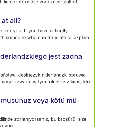
die de informatie voor u vertaalt of
at all?
t for you. If you have difficulty
ith someone who can translate or explain
derlandzkiego jest żadna
ństwa. Jeśli język niderlandzki sprawia
rmacje zawarte w tym folderze z kimś, kto
or musunuz veya kötü mü
 dilinde zorlanıyorsanız, bu broşürü, size
okuyun.