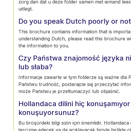
zorg dan dat u deze folder samen met iemand leest 
uitlegt.
Do you speak Dutch poorly or not 
This brochure contains information that is importan
understanding Dutch, please read this brochure w
the information to you.
Czy Państwa znajomość języka ni
lub słaba?
Informacje zawarte w tym folderze są ważne dla Pa
Państwu trudność, postarajcie się przeczytać info
może Państwu je przetłumaczyć lub objaśnić.
Hollandaca dilini hiç konuşamıy
konuşuyorsunuz?
Bu broşürdeki bilgi sizin için önemlidir. Hollandaca
tercüme edecek ya da açıklayacak biriyle birlikte 