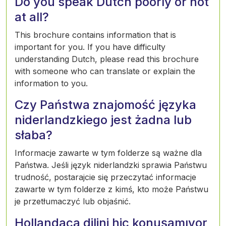
Do you speak Dutch poorly or not
at all?
This brochure contains information that is
important for you. If you have difficulty
understanding Dutch, please read this brochure
with someone who can translate or explain the
information to you.
Czy Państwa znajomość języka
niderlandzkiego jest żadna lub
słaba?
Informacje zawarte w tym folderze są ważne dla
Państwa. Jeśli język niderlandzki sprawia Państwu
trudność, postarajcie się przeczytać informacje
zawarte w tym folderze z kimś, kto może Państwu
je przetłumaczyć lub objaśnić.
Hollandaca dilini hiç konuşamıyor