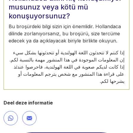
musunuz veya kötü mü
konuşuyorsunuz?
Bu broşürdeki bilgi sizin için önemlidir. Hollandaca
dilinde zorlanıyorsanız, bu broşürü, size tercüme
edecek ya da açıklayacak biriyle birlikte okuyun.
إذا كنتم لا تتحدثون اللغة الهولندية أو تتحدثونها بشكل سيء
إن المعلومات الموجودة في هذا المنشور مهمة بالنسبة لكم.
إذا كانت لديكم صعوبة في اللغة الهولندية، فاحرصوا عندئذ
على قراءة هذا المنشور مع شخص يترجم المعلومات أو
يشرحها لكم.
Deel deze informatie