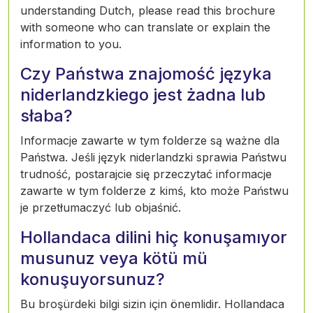
understanding Dutch, please read this brochure
with someone who can translate or explain the
information to you.
Czy Państwa znajomość języka
niderlandzkiego jest żadna lub
słaba?
Informacje zawarte w tym folderze są ważne dla
Państwa. Jeśli język niderlandzki sprawia Państwu
trudność, postarajcie się przeczytać informacje
zawarte w tym folderze z kimś, kto może Państwu
je przetłumaczyć lub objaśnić.
Hollandaca dilini hiç konuşamıyor
musunuz veya kötü mü
konuşuyorsunuz?
Bu broşürdeki bilgi sizin için önemlidir. Hollandaca