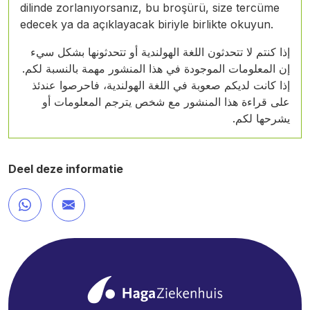
dilinde zorlanıyorsanız, bu broşürü, size tercüme
edecek ya da açıklayacak biriyle birlikte okuyun.
إذا كنتم لا تتحدثون اللغة الهولندية أو تتحدثونها بشكل سيء
إن المعلومات الموجودة في هذا المنشور مهمة بالنسبة لكم.
إذا كانت لديكم صعوبة في اللغة الهولندية، فاحرصوا عندئذ
على قراءة هذا المنشور مع شخص يترجم المعلومات أو
يشرحها لكم.
Deel deze informatie