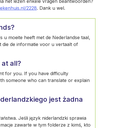
 na het lezen enkele vragen beantwoorden?
iekenhuis.nl/2228
. Dank u wel.
ands?
Als u moeite heeft met de Nederlandse taal,
die de informatie voor u vertaalt of
at all?
t for you. If you have difficulty
ith someone who can translate or explain
derlandzkiego jest żadna
ństwa. Jeśli język niderlandzki sprawia
rmacje zawarte w tym folderze z kimś, kto