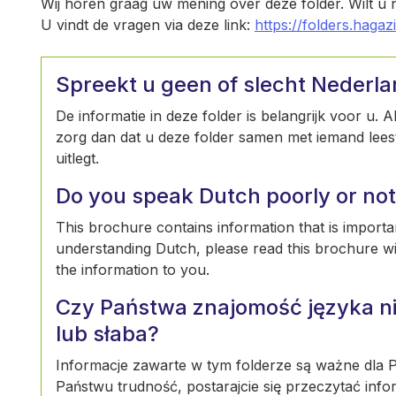
Wij horen graag uw mening over deze folder. Wilt u
U vindt de vragen via deze link:
https://folders.hagaz
Spreekt u geen of slecht Nederl
De informatie in deze folder is belangrijk voor u. 
zorg dan dat u deze folder samen met iemand leest 
uitlegt.
Do you speak Dutch poorly or not 
This brochure contains information that is importan
understanding Dutch, please read this brochure w
the information to you.
Czy Państwa znajomość języka ni
lub słaba?
Informacje zawarte w tym folderze są ważne dla Pa
Państwu trudność, postarajcie się przeczytać info