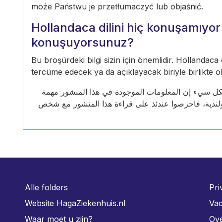
może Państwu je przetłumaczyć lub objaśnić.
Hollandaca dilini hiç konuşamıy
konuşuyorsunuz?
Bu broşürdeki bilgi sizin için önemlidir. Hollandaca
tercüme edecek ya da açıklayacak biriyle birlikte 
ا بشكل سيء إن المعلومات الموجودة في هذا المنشور مهمة
هولندية، فاحرصوا عندئذ على قراءة هذا المنشور مع شخص
Alle folders
Pri
Website HagaZiekenhuis.nl
Vac
Waar moet u zijn?
Ove