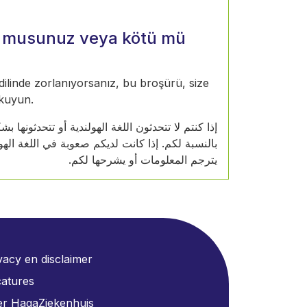
or musunuz veya kötü mü
 dilinde zorlanıyorsanız, bu broşürü, size
okuyun.
إذا كنتم لا تتحدثون اللغة الهولندية أو تتحدثونه
بالنسبة لكم. إذا كانت لديكم صعوبة في اللغة ال
يترجم المعلومات أو يشرحها لكم.
vacy en disclaimer
atures
r HagaZiekenhuis