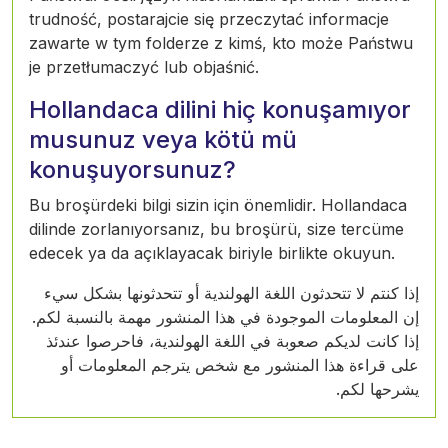
trudność, postarajcie się przeczytać informacje
zawarte w tym folderze z kimś, kto może Państwu
je przetłumaczyć lub objaśnić.
Hollandaca dilini hiç konuşamıyor
musunuz veya kötü mü
konuşuyorsunuz?
Bu broşürdeki bilgi sizin için önemlidir. Hollandaca
dilinde zorlanıyorsanız, bu broşürü, size tercüme
edecek ya da açıklayacak biriyle birlikte okuyun.
إذا كنتم لا تتحدثون اللغة الهولندية أو تتحدثونها بشكل سيء
إن المعلومات الموجودة في هذا المنشور مهمة بالنسبة لكم.
إذا كانت لديكم صعوبة في اللغة الهولندية، فاحرصوا عندئذ
على قراءة هذا المنشور مع شخص يترجم المعلومات أو
يشرحها لكم.