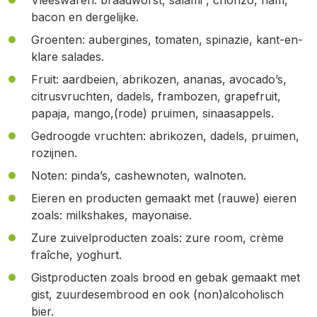
Vleeswaren: braadworst, salami , chorizo, ham,
bacon en dergelijke.
Groenten: aubergines, tomaten, spinazie, kant-en-
klare salades.
Fruit: aardbeien, abrikozen, ananas, avocado’s,
citrusvruchten, dadels, frambozen, grapefruit,
papaja, mango,(rode) pruimen, sinaasappels.
Gedroogde vruchten: abrikozen, dadels, pruimen,
rozijnen.
Noten: pinda’s, cashewnoten, walnoten.
Eieren en producten gemaakt met (rauwe) eieren
zoals: milkshakes, mayonaise.
Zure zuivelproducten zoals: zure room, crème
fraîche, yoghurt.
Gistproducten zoals brood en gebak gemaakt met
gist, zuurdesembrood en ook (non)alcoholisch
bier.