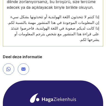
dilinde zorlanıyorsanız, bu broşürü, size tercüme
edecek ya da açıklayacak biriyle birlikte okuyun.
إذا كنتم لا تتحدثون اللغة الهولندية أو تتحدثونها بشكل سيء
إن المعلومات الموجودة في هذا المنشور مهمة بالنسبة لكم.
إذا كانت لديكم صعوبة في اللغة الهولندية، فاحرصوا عندئذ
على قراءة هذا المنشور مع شخص يترجم المعلومات أو
يشرحها لكم.
Deel deze informatie