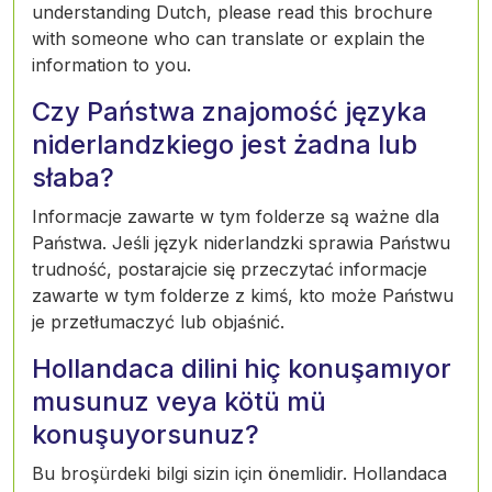
understanding Dutch, please read this brochure
with someone who can translate or explain the
information to you.
Czy Państwa znajomość języka
niderlandzkiego jest żadna lub
słaba?
Informacje zawarte w tym folderze są ważne dla
Państwa. Jeśli język niderlandzki sprawia Państwu
trudność, postarajcie się przeczytać informacje
zawarte w tym folderze z kimś, kto może Państwu
je przetłumaczyć lub objaśnić.
Hollandaca dilini hiç konuşamıyor
musunuz veya kötü mü
konuşuyorsunuz?
Bu broşürdeki bilgi sizin için önemlidir. Hollandaca