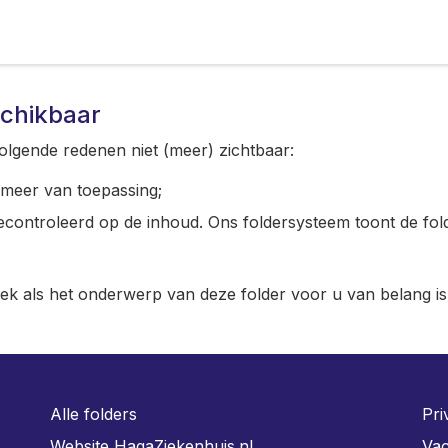
schikbaar
olgende redenen niet (meer) zichtbaar:
t meer van toepassing;
gecontroleerd op de inhoud. Ons foldersysteem toont de fol
iek als het onderwerp van deze folder voor u van belang is
Alle folders
Pri
Website HagaZiekenhuis.nl
Vac