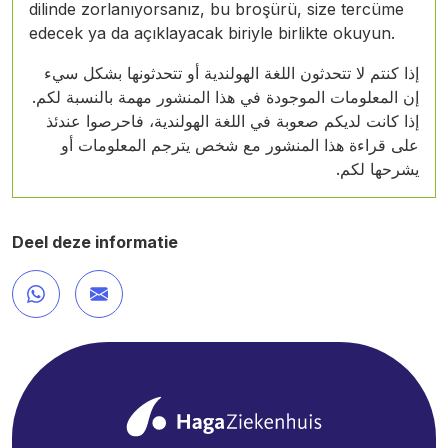
dilinde zorlanıyorsanız, bu broşürü, size tercüme
edecek ya da açıklayacak biriyle birlikte okuyun.
إذا كنتم لا تتحدثون اللغة الهولندية أو تتحدثونها بشكل سيء
إن المعلومات الموجودة في هذا المنشور مهمة بالنسبة لكم.
إذا كانت لديكم صعوبة في اللغة الهولندية، فاحرصوا عندئذ
على قراءة هذا المنشور مع شخص يترجم المعلومات أو
يشرحها لكم.
Deel deze informatie