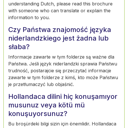
understanding Dutch, please read this brochure
with someone who can translate or explain the
information to you.
Czy Państwa znajomość języka
niderlandzkiego jest żadna lub
słaba?
Informacje zawarte w tym folderze są ważne dla
Państwa. Jeśli język niderlandzki sprawia Państwu
trudność, postarajcie się przeczytać informacje
zawarte w tym folderze z kimś, kto może Państwu
je przetłumaczyć lub objaśnić.
Hollandaca dilini hiç konuşamıyor
musunuz veya kötü mü
konuşuyorsunuz?
Bu broşürdeki bilgi sizin için önemlidir. Hollandaca