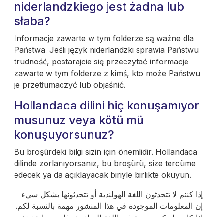
niderlandzkiego jest żadna lub
słaba?
Informacje zawarte w tym folderze są ważne dla
Państwa. Jeśli język niderlandzki sprawia Państwu
trudność, postarajcie się przeczytać informacje
zawarte w tym folderze z kimś, kto może Państwu
je przetłumaczyć lub objaśnić.
Hollandaca dilini hiç konuşamıyor
musunuz veya kötü mü
konuşuyorsunuz?
Bu broşürdeki bilgi sizin için önemlidir. Hollandaca
dilinde zorlanıyorsanız, bu broşürü, size tercüme
edecek ya da açıklayacak biriyle birlikte okuyun.
إذا كنتم لا تتحدثون اللغة الهولندية أو تتحدثونها بشكل سيء
إن المعلومات الموجودة في هذا المنشور مهمة بالنسبة لكم.