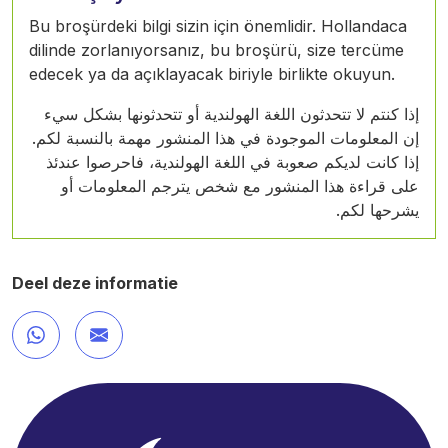
Bu broşürdeki bilgi sizin için önemlidir. Hollandaca
dilinde zorlanıyorsanız, bu broşürü, size tercüme
edecek ya da açıklayacak biriyle birlikte okuyun.
إذا كنتم لا تتحدثون اللغة الهولندية أو تتحدثونها بشكل سيء
إن المعلومات الموجودة في هذا المنشور مهمة بالنسبة لكم.
إذا كانت لديكم صعوبة في اللغة الهولندية، فاحرصوا عندئذ
على قراءة هذا المنشور مع شخص يترجم المعلومات أو
يشرحها لكم.
Deel deze informatie