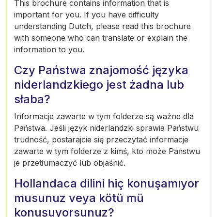
This brochure contains information that is
important for you. If you have difficulty
understanding Dutch, please read this brochure
with someone who can translate or explain the
information to you.
Czy Państwa znajomość języka
niderlandzkiego jest żadna lub
słaba?
Informacje zawarte w tym folderze są ważne dla
Państwa. Jeśli język niderlandzki sprawia Państwu
trudność, postarajcie się przeczytać informacje
zawarte w tym folderze z kimś, kto może Państwu
je przetłumaczyć lub objaśnić.
Hollandaca dilini hiç konuşamıyor
musunuz veya kötü mü
konuşuyorsunuz?