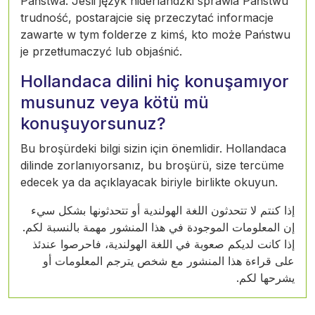
Państwa. Jeśli język niderlandzki sprawia Państwu
trudność, postarajcie się przeczytać informacje
zawarte w tym folderze z kimś, kto może Państwu
je przetłumaczyć lub objaśnić.
Hollandaca dilini hiç konuşamıyor
musunuz veya kötü mü
konuşuyorsunuz?
Bu broşürdeki bilgi sizin için önemlidir. Hollandaca
dilinde zorlanıyorsanız, bu broşürü, size tercüme
edecek ya da açıklayacak biriyle birlikte okuyun.
إذا كنتم لا تتحدثون اللغة الهولندية أو تتحدثونها بشكل سيء
إن المعلومات الموجودة في هذا المنشور مهمة بالنسبة لكم.
إذا كانت لديكم صعوبة في اللغة الهولندية، فاحرصوا عندئذ
على قراءة هذا المنشور مع شخص يترجم المعلومات أو
يشرحها لكم.