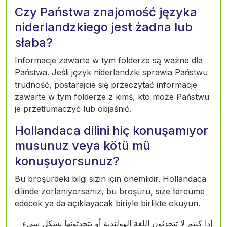
Czy Państwa znajomość języka
niderlandzkiego jest żadna lub
słaba?
Informacje zawarte w tym folderze są ważne dla
Państwa. Jeśli język niderlandzki sprawia Państwu
trudność, postarajcie się przeczytać informacje
zawarte w tym folderze z kimś, kto może Państwu
je przetłumaczyć lub objaśnić.
Hollandaca dilini hiç konuşamıyor
musunuz veya kötü mü
konuşuyorsunuz?
Bu broşürdeki bilgi sizin için önemlidir. Hollandaca
dilinde zorlanıyorsanız, bu broşürü, size tercüme
edecek ya da açıklayacak biriyle birlikte okuyun.
إذا كنتم لا تتحدثون اللغة الهولندية أو تتحدثونها بشكل سيء