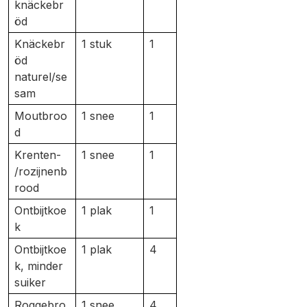
knäckebr
öd
Knäckebr
1 stuk
1
öd
naturel/se
sam
Moutbroo
1 snee
1
d
Krenten-
1 snee
1
/rozijnenb
rood
Ontbijtkoe
1 plak
1
k
Ontbijtkoe
1 plak
4
k, minder
suiker
Roggebro
1 snee
4