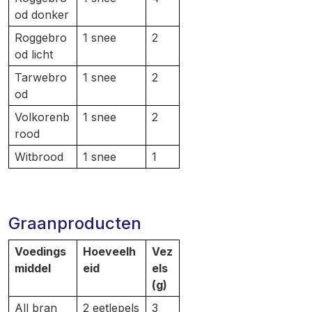
od donker
Roggebro
1 snee
2
od licht
Tarwebro
1 snee
2
od
Volkorenb
1 snee
2
rood
Witbrood
1 snee
1
Graanproducten
Voedings
Hoeveelh
Vez
middel
eid
els
(g)
All bran
2 eetlepels
3