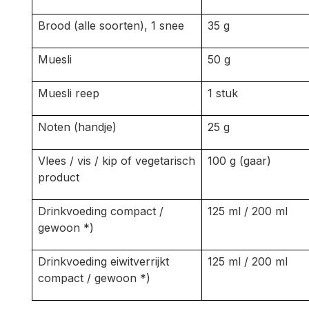
Brood (alle soorten), 1 snee
35 g
Muesli
50 g
Muesli reep
1 stuk
Noten (handje)
25 g
Vlees / vis / kip of vegetarisch
100 g (gaar)
product
Drinkvoeding compact /
125 ml / 200 ml
gewoon *)
Drinkvoeding eiwitverrijkt
125 ml / 200 ml
compact / gewoon *)