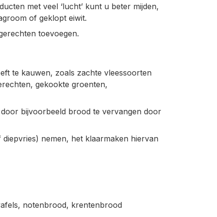
ducten met veel ‘lucht’ kunt u beter mijden,
groom of geklopt eiwit.
 gerechten toevoegen.
eft te kauwen, zoals zachte vleessoorten
-gerechten, gekookte groenten,
n, door bijvoorbeeld brood te vervangen door
f diepvries) nemen, het klaarmaken hiervan
twafels, notenbrood, krentenbrood