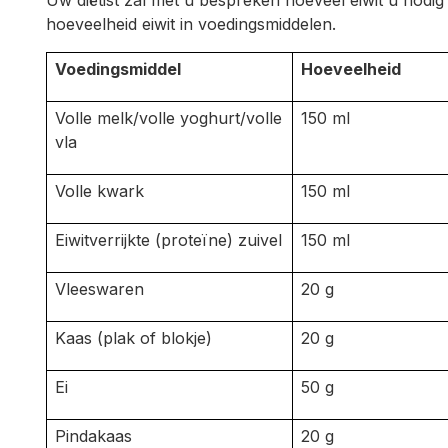
Uw diëtist zal met u bespreken hoeveel eiwit u nodig 
hoeveelheid eiwit in voedingsmiddelen.
Voedingsmiddel
Hoeveelheid
Volle melk/volle yoghurt/volle
150 ml
vla
Volle kwark
150 ml
Eiwitverrijkte (proteïne) zuivel
150 ml
Vleeswaren
20 g
Kaas (plak of blokje)
20 g
Ei
50 g
Pindakaas
20 g