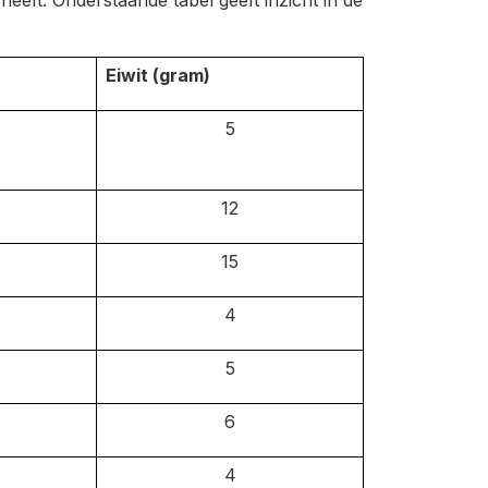
heeft. Onderstaande tabel geeft inzicht in de
Eiwit (gram)
5
12
15
4
5
6
4