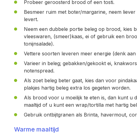
Probeer geroosterd brood of een tosti.
Besmeer ruim met boter/margarine, neem liever 
levert.
Neem een dubbele portie beleg op brood, kies bi
vleeswaren, (smeer)kaas, ei of gebruik een broo
tonijnsalade).
Vettere soorten leveren meer energie (denk aan 
Varieer in beleg; gebakken/gekookt ei, knakworst
notenspread.
Als zoet beleg beter gaat, kies dan voor pindak
plakjes hartig beleg extra los gegeten worden.
Als brood voor u moeilijk te eten is, dan kunt 
maaltijd of u kunt een wrap/tortilla met hartig b
Gebruik ontbijtgranen als Brinta, havermout, corn
Warme maaltijd