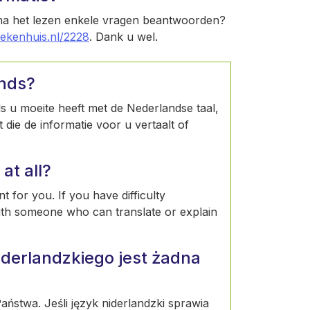
 na het lezen enkele vragen beantwoorden?
iekenhuis.nl/2228
. Dank u wel.
ands?
Als u moeite heeft met de Nederlandse taal,
die de informatie voor u vertaalt of
at all?
t for you. If you have difficulty
ith someone who can translate or explain
derlandzkiego jest żadna
ństwa. Jeśli język niderlandzki sprawia