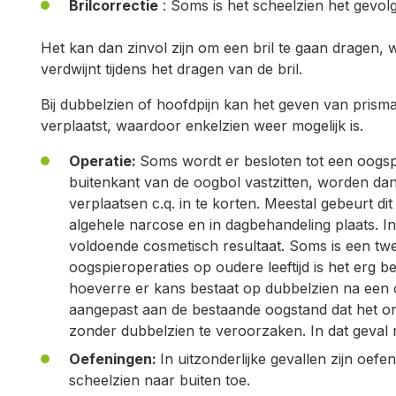
Brilcorrectie
: Soms is het scheelzien het gevol
Het kan dan zinvol zijn om een bril te gaan dragen, 
verdwijnt tijdens het dragen van de bril.
Bij dubbelzien of hoofdpijn kan het geven van prisma
verplaatst, waardoor enkelzien weer mogelijk is.
Operatie:
Soms wordt er besloten tot een oogsp
buitenkant van de oogbol vastzitten, worden dan
verplaatsen c.q. in te korten. Meestal gebeurt di
algehele narcose en in dagbehandeling plaats. In
voldoende cosmetisch resultaat. Soms is een twee
oogspieroperaties op oudere leeftijd is het erg 
hoeverre er kans bestaat op dubbelzien na een 
aangepast aan de bestaande oogstand dat het onm
zonder dubbelzien te veroorzaken. In dat geval
Oefeningen:
In uitzonderlijke gevallen zijn oefe
scheelzien naar buiten toe.