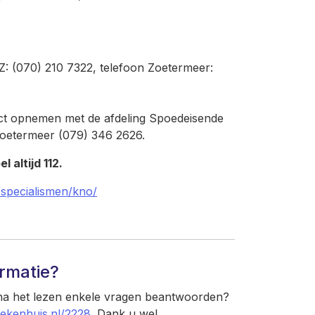
Z: (070) 210 7322, telefoon
Zoetermeer:
act opnemen met de afdeling Spoedeisende
Zoetermeer (079) 346 2626.
 altijd 112.
/specialismen/kno/
ormatie?
 na het lezen enkele vragen beantwoorden?
iekenhuis.nl/2228
. Dank u wel.