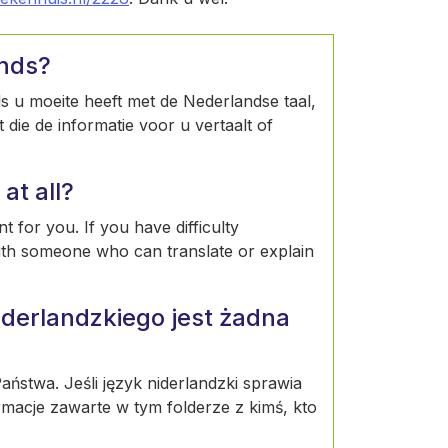
ands?
Als u moeite heeft met de Nederlandse taal,
die de informatie voor u vertaalt of
at all?
t for you. If you have difficulty
ith someone who can translate or explain
derlandzkiego jest żadna
ństwa. Jeśli język niderlandzki sprawia
rmacje zawarte w tym folderze z kimś, kto