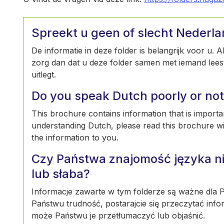
Spreekt u geen of slecht Nederl
De informatie in deze folder is belangrijk voor u. 
zorg dan dat u deze folder samen met iemand leest 
uitlegt.
Do you speak Dutch poorly or not 
This brochure contains information that is importan
understanding Dutch, please read this brochure w
the information to you.
Czy Państwa znajomość języka ni
lub słaba?
Informacje zawarte w tym folderze są ważne dla Pa
Państwu trudność, postarajcie się przeczytać info
może Państwu je przetłumaczyć lub objaśnić.