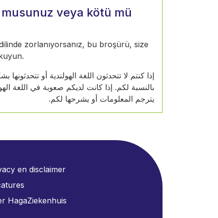
or musunuz veya kötü mü
 dilinde zorlanıyorsanız, bu broşürü, size
okuyun.
إذا كنتم لا تتحدثون اللغة الهولندية أو تتحدثونه
بالنسبة لكم. إذا كانت لديكم صعوبة في اللغة ال
يترجم المعلومات أو يشرحها لكم.
vacy en disclaimer
atures
r HagaZiekenhuis