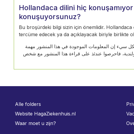
Hollandaca dilini hiç konuşamıy
konuşuyorsunuz?
Bu broşürdeki bilgi sizin için önemlidir. Hollandaca
tercüme edecek ya da açıklayacak biriyle birlikte 
ا بشكل سيء إن المعلومات الموجودة في هذا المنشور مهمة
هولندية، فاحرصوا عندئذ على قراءة هذا المنشور مع شخص
Alle folders
Pri
Website HagaZiekenhuis.nl
Vac
Waar moet u zijn?
Ove