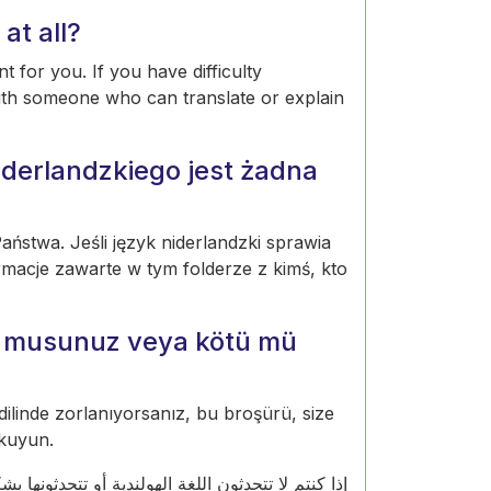
at all?
t for you. If you have difficulty
ith someone who can translate or explain
derlandzkiego jest żadna
ństwa. Jeśli język niderlandzki sprawia
rmacje zawarte w tym folderze z kimś, kto
or musunuz veya kötü mü
 dilinde zorlanıyorsanız, bu broşürü, size
okuyun.
إذا كنتم لا تتحدثون اللغة الهولندية أو تتحدثونه