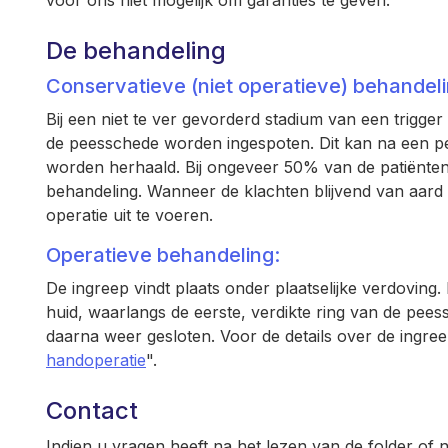
voor ons niet mogelijk om garanties te geven.
De behandeling
Conservatieve (niet operatieve) behandeli
Bij een niet te ver gevorderd stadium van een trigge
de peesschede worden ingespoten. Dit kan na een p
worden herhaald. Bij ongeveer 50% van de patiënten
behandeling. Wanneer de klachten blijvend van aard z
operatie uit te voeren.
Operatieve behandeling:
De ingreep vindt plaats onder plaatselijke verdoving
huid, waarlangs de eerste, verdikte ring van de pe
daarna weer gesloten. Voor de details over de ingreep
handoperatie
".
Contact
Indien u vragen heeft na het lezen van de folder of