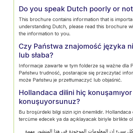
Do you speak Dutch poorly or not 
This brochure contains information that is importan
understanding Dutch, please read this brochure w
the information to you.
Czy Państwa znajomość języka ni
lub słaba?
Informacje zawarte w tym folderze są ważne dla Pa
Państwu trudność, postarajcie się przeczytać info
może Państwu je przetłumaczyć lub objaśnić.
Hollandaca dilini hiç konuşamıy
konuşuyorsunuz?
Bu broşürdeki bilgi sizin için önemlidir. Hollandaca
tercüme edecek ya da açıklayacak biriyle birlikte 
ا بشكل سيء إن المعلومات الموجودة في هذا المنشور مهمة