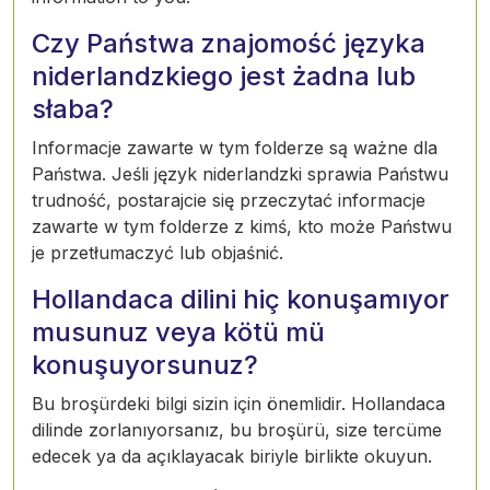
Czy Państwa znajomość języka
niderlandzkiego jest żadna lub
słaba?
Informacje zawarte w tym folderze są ważne dla
Państwa. Jeśli język niderlandzki sprawia Państwu
trudność, postarajcie się przeczytać informacje
zawarte w tym folderze z kimś, kto może Państwu
je przetłumaczyć lub objaśnić.
Hollandaca dilini hiç konuşamıyor
musunuz veya kötü mü
konuşuyorsunuz?
Bu broşürdeki bilgi sizin için önemlidir. Hollandaca
dilinde zorlanıyorsanız, bu broşürü, size tercüme
edecek ya da açıklayacak biriyle birlikte okuyun.