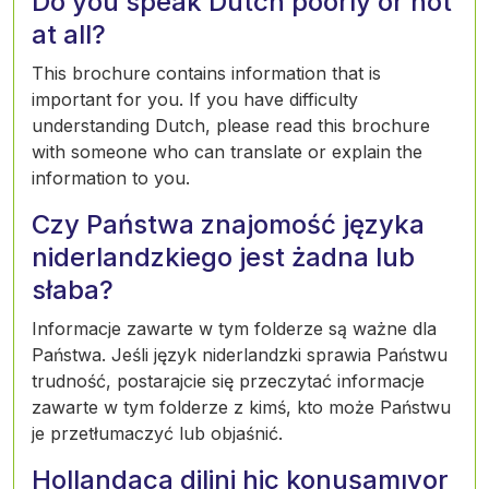
Do you speak Dutch poorly or not
at all?
This brochure contains information that is
important for you. If you have difficulty
understanding Dutch, please read this brochure
with someone who can translate or explain the
information to you.
Czy Państwa znajomość języka
niderlandzkiego jest żadna lub
słaba?
Informacje zawarte w tym folderze są ważne dla
Państwa. Jeśli język niderlandzki sprawia Państwu
trudność, postarajcie się przeczytać informacje
zawarte w tym folderze z kimś, kto może Państwu
je przetłumaczyć lub objaśnić.
Hollandaca dilini hiç konuşamıyor