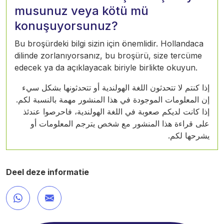
musunuz veya kötü mü
konuşuyorsunuz?
Bu broşürdeki bilgi sizin için önemlidir. Hollandaca
dilinde zorlanıyorsanız, bu broşürü, size tercüme
edecek ya da açıklayacak biriyle birlikte okuyun.
إذا كنتم لا تتحدثون اللغة الهولندية أو تتحدثونها بشكل سيء
إن المعلومات الموجودة في هذا المنشور مهمة بالنسبة لكم.
إذا كانت لديكم صعوبة في اللغة الهولندية، فاحرصوا عندئذ
على قراءة هذا المنشور مع شخص يترجم المعلومات أو
يشرحها لكم.
Deel deze informatie