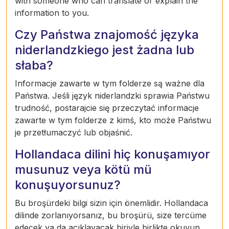
with someone who can translate or explain the
information to you.
Czy Państwa znajomość języka
niderlandzkiego jest żadna lub
słaba?
Informacje zawarte w tym folderze są ważne dla
Państwa. Jeśli język niderlandzki sprawia Państwu
trudność, postarajcie się przeczytać informacje
zawarte w tym folderze z kimś, kto może Państwu
je przetłumaczyć lub objaśnić.
Hollandaca dilini hiç konuşamıyor
musunuz veya kötü mü
konuşuyorsunuz?
Bu broşürdeki bilgi sizin için önemlidir. Hollandaca
dilinde zorlanıyorsanız, bu broşürü, size tercüme
edecek ya da açıklayacak biriyle birlikte okuyun.