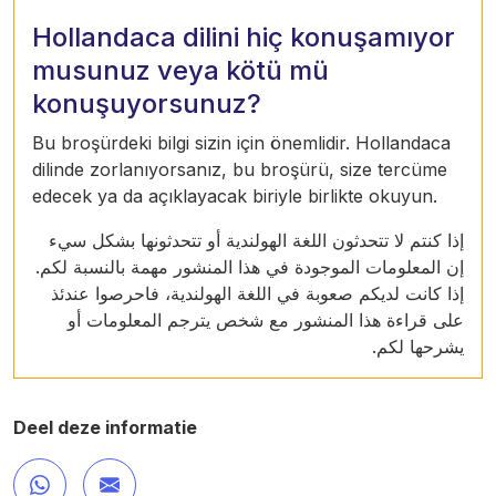
Hollandaca dilini hiç konuşamıyor
musunuz veya kötü mü
konuşuyorsunuz?
Bu broşürdeki bilgi sizin için önemlidir. Hollandaca
dilinde zorlanıyorsanız, bu broşürü, size tercüme
edecek ya da açıklayacak biriyle birlikte okuyun.
إذا كنتم لا تتحدثون اللغة الهولندية أو تتحدثونها بشكل سيء
إن المعلومات الموجودة في هذا المنشور مهمة بالنسبة لكم.
إذا كانت لديكم صعوبة في اللغة الهولندية، فاحرصوا عندئذ
على قراءة هذا المنشور مع شخص يترجم المعلومات أو
يشرحها لكم.
Deel deze informatie