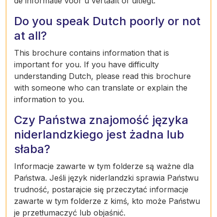
de informatie voor u vertaalt of uitlegt.
Do you speak Dutch poorly or not
at all?
This brochure contains information that is
important for you. If you have difficulty
understanding Dutch, please read this brochure
with someone who can translate or explain the
information to you.
Czy Państwa znajomość języka
niderlandzkiego jest żadna lub
słaba?
Informacje zawarte w tym folderze są ważne dla
Państwa. Jeśli język niderlandzki sprawia Państwu
trudność, postarajcie się przeczytać informacje
zawarte w tym folderze z kimś, kto może Państwu
je przetłumaczyć lub objaśnić.