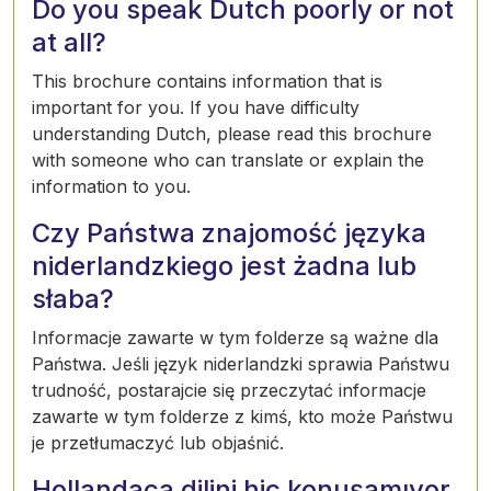
Do you speak Dutch poorly or not
at all?
This brochure contains information that is
important for you. If you have difficulty
understanding Dutch, please read this brochure
with someone who can translate or explain the
information to you.
Czy Państwa znajomość języka
niderlandzkiego jest żadna lub
słaba?
Informacje zawarte w tym folderze są ważne dla
Państwa. Jeśli język niderlandzki sprawia Państwu
trudność, postarajcie się przeczytać informacje
zawarte w tym folderze z kimś, kto może Państwu
je przetłumaczyć lub objaśnić.
Hollandaca dilini hiç konuşamıyor