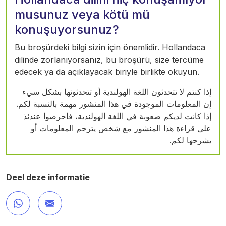
musunuz veya kötü mü
konuşuyorsunuz?
Bu broşürdeki bilgi sizin için önemlidir. Hollandaca
dilinde zorlanıyorsanız, bu broşürü, size tercüme
edecek ya da açıklayacak biriyle birlikte okuyun.
إذا كنتم لا تتحدثون اللغة الهولندية أو تتحدثونها بشكل سيء
إن المعلومات الموجودة في هذا المنشور مهمة بالنسبة لكم.
إذا كانت لديكم صعوبة في اللغة الهولندية، فاحرصوا عندئذ
على قراءة هذا المنشور مع شخص يترجم المعلومات أو
يشرحها لكم.
Deel deze informatie