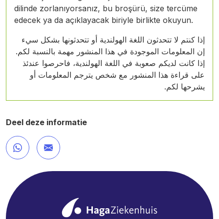
dilinde zorlanıyorsanız, bu broşürü, size tercüme
edecek ya da açıklayacak biriyle birlikte okuyun.
إذا كنتم لا تتحدثون اللغة الهولندية أو تتحدثونها بشكل سيء
إن المعلومات الموجودة في هذا المنشور مهمة بالنسبة لكم.
إذا كانت لديكم صعوبة في اللغة الهولندية، فاحرصوا عندئذ
على قراءة هذا المنشور مع شخص يترجم المعلومات أو
يشرحها لكم.
Deel deze informatie