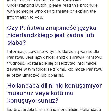
understanding Dutch, please read this brochure
with someone who can translate or explain the
information to you.
Czy Państwa znajomość języka
niderlandzkiego jest żadna lub
słaba?
Informacje zawarte w tym folderze są ważne dla
Państwa. Jeśli język niderlandzki sprawia Państwu
trudność, postarajcie się przeczytać informacje
zawarte w tym folderze z kimś, kto może Państwu
je przetłumaczyć lub objaśnić.
Hollandaca dilini hiç konuşamıyor
musunuz veya kötü mü
konuşuyorsunuz?
Bu broşürdeki bilgi sizin için önemlidir. Hollandaca